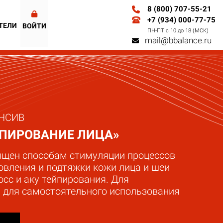
8 (800) 707-55-21
+7 (934) 000-77-75
ТЕЛИ
ВОЙТИ
ПН-ПТ с 10 до 18 (МСК)
mail@bbalance.ru
НСИВ
ЙПИРОВАНИЕ ЛИЦА»
ящен способам стимуляции процессов
овления и подтяжки кожи лица и шеи
сс и аку тейпирования. Для
и для самостоятельного использования