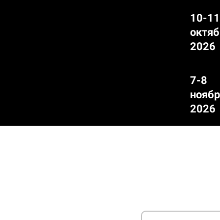
10-11
октяб
2026
7-8
ноябр
2026
Ссылка на это место страницы:
#order