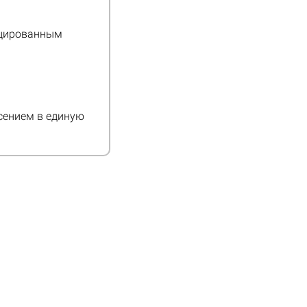
ицированным
сением в единую