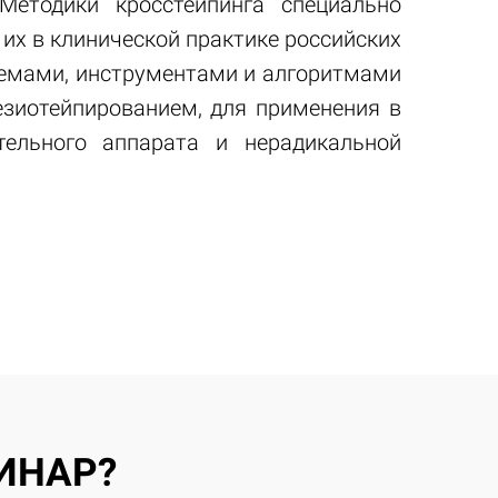
етодики кросстейпинга специально
их в клинической практике российских
иемами, инструментами и алгоритмами
езиотейпированием, для применения в
тельного аппарата и нерадикальной
ИНАР?